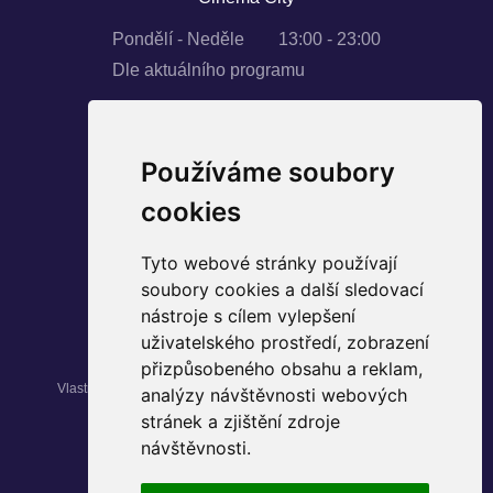
Pondělí - Neděle
13:00 - 23:00
Dle aktuálního programu
Používáme soubory
SLEDUJTE NÁS
cookies
Instagram
Tyto webové stránky používají
Facebook
soubory cookies a další sledovací
YouTube
nástroje s cílem vylepšení
uživatelského prostředí, zobrazení
přizpůsobeného obsahu a reklam,
Vlastníkem nemovitosti Palác Pardubice je fond kvalifikovaných
analýzy návštěvnosti webových
investorů
Max Realitní
.
stránek a zjištění zdroje
návštěvnosti.
© 2024 Palác Pardubice