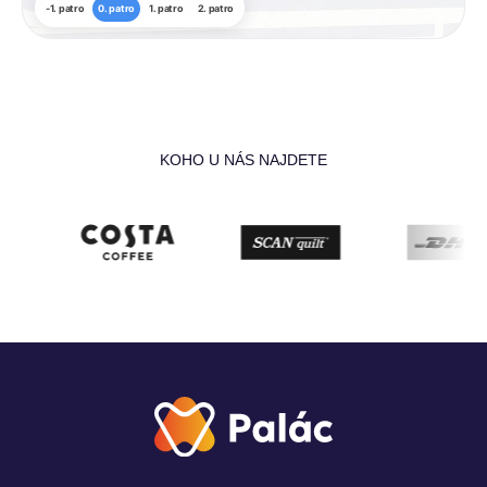
-1. patro
0. patro
1. patro
2. patro
KOHO U NÁS NAJDETE