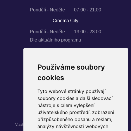
Pondělí - Neděle
07:00 - 21:00
Cinema City
Pondělí - Neděle
13:00 - 23:00
Dle aktuálního programu
Používáme soubory
SLEDUJTE NÁS
cookies
Instagram
Tyto webové stránky používají
Facebook
soubory cookies a další sledovací
YouTube
nástroje s cílem vylepšení
uživatelského prostředí, zobrazení
přizpůsobeného obsahu a reklam,
Vlastníkem nemovitosti Palác Pardubice je fond kvalifikovaných
analýzy návštěvnosti webových
investorů
Max Realitní
.