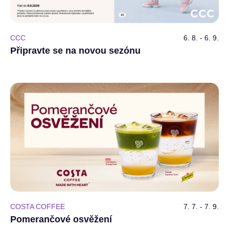
CCC
6. 8. - 6. 9.
Připravte se na novou sezónu
COSTA COFFEE
7. 7. - 7. 9.
Pomerančové osvěžení