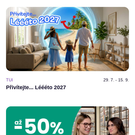
TUI
29. 7. - 15. 9.
Přivítejte... Léééto 2027