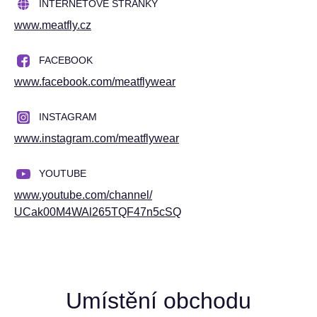
INTERNETOVÉ STRÁNKY
www.meatfly.cz
FACEBOOK
www.facebook.com/
meatflywear
INSTAGRAM
www.instagram.com/
meatflywear
YOUTUBE
www.youtube.com/
channel/
UCak00M4WAl265TQF47n5cSQ
Umístění obchodu