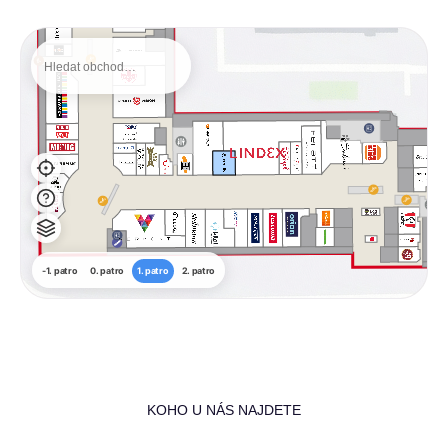
-1. patro
0. patro
1. patro
2. patro
KOHO U NÁS NAJDETE