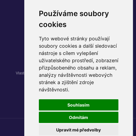
Používáme soubory
SLEDUJTE NÁS
cookies
Instagram
Tyto webové stránky používají
Facebook
soubory cookies a další sledovací
YouTube
nástroje s cílem vylepšení
uživatelského prostředí, zobrazení
přizpůsobeného obsahu a reklam,
Vlastníkem nemovitosti Palác Pardubice je fond kvalifikovaných
analýzy návštěvnosti webových
investorů
Max Realitní
.
stránek a zjištění zdroje
návštěvnosti.
© 2024 Palác Pardubice
Souhlasím
Zásady ochrany osobních údajů
Odmítám
Upravit mé předvolby
Design: © 2024
Rency