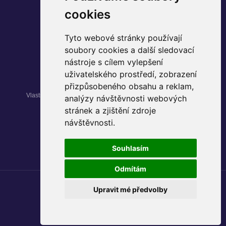
cookies
Instagram
Tyto webové stránky používají
Facebook
soubory cookies a další sledovací
YouTube
nástroje s cílem vylepšení
uživatelského prostředí, zobrazení
přizpůsobeného obsahu a reklam,
Vlastníkem nemovitosti Palác Pardubice je fond kvalifikovaných
analýzy návštěvnosti webových
investorů
Max Realitní
.
stránek a zjištění zdroje
návštěvnosti.
© 2024 Palác Pardubice
Souhlasím
Zásady ochrany osobních údajů
Odmítám
Upravit mé předvolby
Design: © 2024
Rency
Realizace: © 2024
Michael Pikner