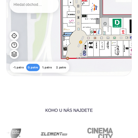
-1. patro
0. patro
1. patro
2. patro
KOHO U NÁS NAJDETE