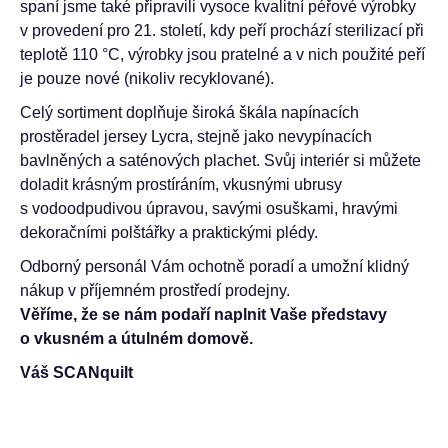
spaní jsme také připravili vysoce kvalitní péřové výrobky
v provedení pro 21. století, kdy peří prochází sterilizací při
teplotě 110 °C, výrobky jsou pratelné a v nich použité peří
je pouze nové (nikoliv recyklované).
Celý sortiment doplňuje široká škála napínacích
prostěradel jersey Lycra, stejně jako nevypínacích
bavlněných a saténových plachet. Svůj interiér si můžete
doladit krásným prostíráním, vkusnými ubrusy
s vodoodpudivou úpravou, savými osuškami, hravými
dekoračními polštářky a praktickými plédy.
Odborný personál Vám ochotně poradí a umožní klidný
nákup v příjemném prostředí prodejny.
Věříme, že se nám podaří naplnit Vaše představy
o vkusném a útulném domově.
Váš SCANquilt