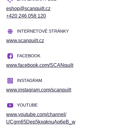
eshop@scanquilt.cz
+420 246 058 120
INTERNETOVÉ STRÁNKY
www.scanquilt.cz
FACEBOOK
www.facebook.com/
SCANquilt
INSTAGRAM
www.instagram.com/
scanquilt
YOUTUBE
www.youtube.com/
channel/
UCgrn65Dep5kxqknuAp6eB_w