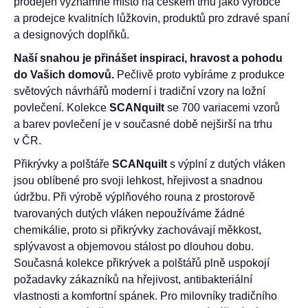
prodejen významné místo na českém trhu jako výrobce
a prodejce kvalitních lůžkovin, produktů pro zdravé spaní
a designových doplňků.
Naší snahou je přinášet inspiraci, hravost a pohodu
do Vašich domovů.
Pečlivě proto vybíráme z produkce
světových návrhářů moderní i tradiční vzory na ložní
povlečení. Kolekce
SCANquilt
se 700 variacemi vzorů
a barev povlečení je v současné době nejširší na trhu
v ČR.
Přikrývky a polštáře
SCANquilt
s výplní z dutých vláken
jsou oblíbené pro svoji lehkost, hřejivost a snadnou
údržbu. Při výrobě výplňového rouna z prostorově
tvarovaných dutých vláken nepoužíváme žádné
chemikálie, proto si přikrývky zachovávají měkkost,
splývavost a objemovou stálost po dlouhou dobu.
Současná kolekce přikrývek a polštářů plně uspokojí
požadavky zákazníků na hřejivost, antibakteriální
vlastnosti a komfortní spánek. Pro milovníky tradičního