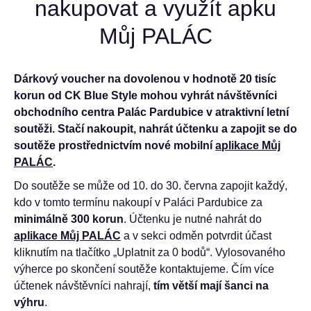
nakupovat a využít apku
Můj PALÁC
Dárkový voucher na dovolenou v hodnotě 20 tisíc
korun od CK Blue Style mohou vyhrát návštěvníci
obchodního centra Palác Pardubice v atraktivní letní
soutěži. Stačí nakoupit, nahrát účtenku a zapojit se do
soutěže prostřednictvím nové mobilní
aplikace Můj
PALÁC
.
Do soutěže se může od 10. do 30. června zapojit každý,
kdo v tomto termínu nakoupí v Paláci Pardubice za
minimálně 300 korun
. Účtenku je nutné nahrát do
aplikace Můj PALÁC
a v sekci odměn potvrdit účast
kliknutím na tlačítko „Uplatnit za 0 bodů“. Vylosovaného
výherce po skončení soutěže kontaktujeme. Čím více
účtenek návštěvníci nahrají,
tím větší mají šanci na
výhru
.