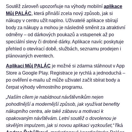
Soutěž zároveň upozorňuje na výhody mobilní
aplikace
Můj PALÁC
, která přináší zcela nový způsob, jak si
nákupy v centru užít naplno. Uživatelé aplikace sbírají
body za nákupy a mohou je následně směnit za atraktivní
odměny – od dárkových poukazů a vstupenek až po
speciální slevy či drobné dárky. Aplikace navíc poskytuje
přehled o otevírací době, službách, seznamu prodejen i
plánovaných eventech.
Aplikaci Můj PALÁC
je možné si zdarma stáhnout v App
Store a Google Play. Registrace je rychlá a jednoduchá –
po ověření e-mailu už může uživatel začít sbírat body a
čerpat výhody věrnostního programu.
„Naším cílem je nabídnout návštěvníkům nejen
pohodlnější a modernější způsob, jak využívat benefity
nákupního centra, ale také zábavu a motivaci k
opakovaným návštěvám. Letní soutěž o dovolenou je
skvělým impulzem, jak si novou aplikaci vyzkoušet,“
říká