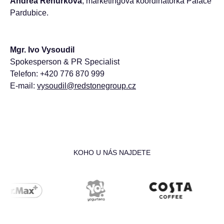
Andrea Řehůřková
, marketingová koordinátorka Paláce
Pardubice.
Mgr. Ivo Vysoudil
Spokesperson & PR Specialist
Telefon: +420 776 870 999
E-mail:
vysoudil@redstonegroup.cz
KOHO U NÁS NAJDETE