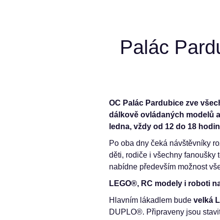
Palác Pard
OC Palác Pardubice zve všech
dálkově ovládaných modelů a 
ledna, vždy od 12 do 18 hodi
Po oba dny čeká návštěvníky ro
děti, rodiče i všechny fanoušky
nabídne především možnost vše s
LEGO®, RC modely i roboti n
Hlavním lákadlem bude
velká 
DUPLO®. Připraveny jsou stavit