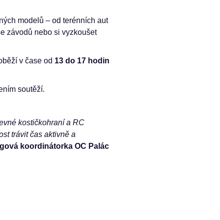
ných modelů – od terénních aut
 se závodů nebo si vyzkoušet
oběží v čase od
13 do 17 hodin
ením soutěží.
revné kostičkohraní a RC
t trávit čas aktivně a
gová koordinátorka OC Palác