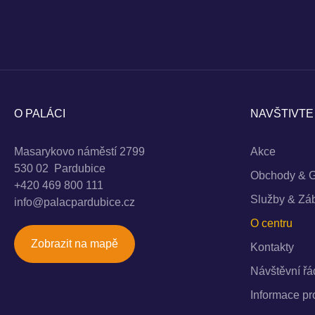
O PALÁCI
NAVŠTIVTE
Masarykovo náměstí 2799
Akce
530 02 Pardubice
Obchody & G
+420 469 800 111
Služby & Zá
info@palacpardubice.cz
O centru
Zobrazit na mapě
Kontakty
Návštěvní řá
Informace p