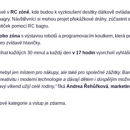
 své v
RC zóně
, kde budou k vyzkoušení desítky dálkově ovláda
bagry. Návštěvníci si mohou projet překážkové dráhy, zúčastnit
tiček pomocí RC bagru.
obo zóna
s výstavou robotů a programovacím koutkem, která p
ro zvídavé hlavičky.
hat každých 30 minut a každý den
v 17 hodin
vyvrcholí vyhláš
ebyl jen místem pro nákupy, ale také pro společné zážitky. Ba
reativitu i moderní technologie a dávají dětem i dospělým možnos
vý víkend užijí celé rodiny,“
říká
Andrea Řehůřková
,
marketin
ové kategorie a vstup je zdarma.