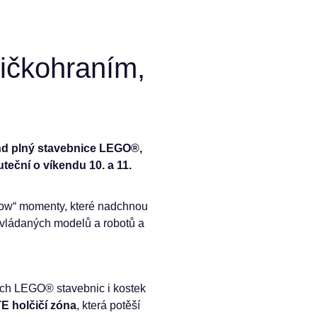
ičkohraním,
end plný stavebnice LEGO®,
eční o víkendu 10. a 11.
„wow“ momenty, které nadchnou
 ovládaných modelů a robotů a
ckých LEGO® stavebnic i kostek
E holčičí zóna
, která potěší