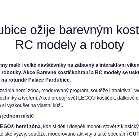
ubice ožije barevným kost
RC modely a roboty
ny malé i velké návštěvníky na zábavný a interaktivní vík
robotiky. Akce Barevné kostičkohraní a RC modely se uskut
n na rotundě Paláce Pardubice.
zsáhlá herní zóna, moderovaný program, soutěže i atraktivní 
 techniky a tvoření. Akce propojí svět LEGO® kostiček, dálkově
i vyzkoušet na vlastní kůži.
a jednom místě
LEGO® herní zóna
, kde si děti i dospělí mohou stavět z klasi
elské výzvy, soutěže, moderované aktivity a také speciální
CUT