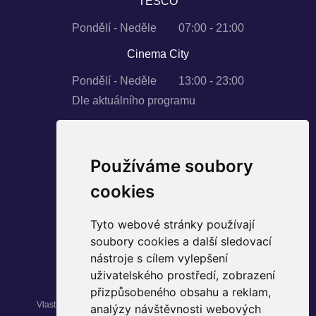
TESCO
Pondělí - Neděle
07:00 - 21:00
Cinema City
Pondělí - Neděle
13:00 - 23:00
Dle aktuálního programu
Používáme soubory
SLEDUJTE NÁS
cookies
Instagram
Tyto webové stránky používají
Facebook
soubory cookies a další sledovací
YouTube
nástroje s cílem vylepšení
uživatelského prostředí, zobrazení
přizpůsobeného obsahu a reklam,
Vlastníkem nemovitosti Palác Pardubice je fond kvalifikovaných
analýzy návštěvnosti webových