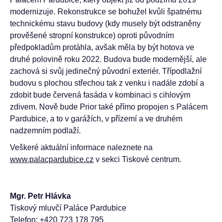
modernizuje. Rekonstrukce se bohužel kvůli špatnému
technickému stavu budovy (kdy musely být odstraněny
prověšené stropní konstrukce) oproti původním
předpokladům protáhla, avšak měla by být hotova ve
druhé polovině roku 2022. Budova bude modernější, ale
zachová si svůj jedinečný původní exteriér. Třípodlažní
budovu s plochou střechou tak z venku i nadále zdobí a
zdobit bude červená fasáda v kombinaci s cihlovým
zdivem. Nově bude Prior také přímo propojen s Palácem
Pardubice, a to v garážích, v přízemí a ve druhém
nadzemním podlaží.
Veškeré aktuální informace naleznete na
www.palacpardubice.cz
v sekci Tiskové centrum.
Mgr. Petr Hlávka
Tiskový mluvčí Paláce Pardubice
Telefon: +420 723 178 795