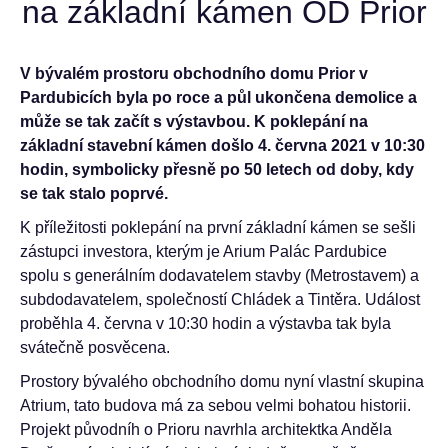
na základní kámen OD Prior
V bývalém prostoru obchodního domu Prior v
Pardubicích byla po roce a půl ukončena demolice a
může se tak začít s výstavbou. K poklepání na
základní stavební kámen došlo 4. června 2021 v 10:30
hodin, symbolicky přesně po 50 letech od doby, kdy
se tak stalo poprvé.
K příležitosti poklepání na první základní kámen se sešli
zástupci investora, kterým je Arium Palác Pardubice
spolu s generálním dodavatelem stavby (Metrostavem) a
subdodavatelem, společností Chládek a Tintěra. Událost
proběhla 4. června v 10:30 hodin a výstavba tak byla
svátečně posvěcena.
Prostory bývalého obchodního domu nyní vlastní skupina
Atrium, tato budova má za sebou velmi bohatou historii.
Projekt původníh o Prioru navrhla architektka Anděla