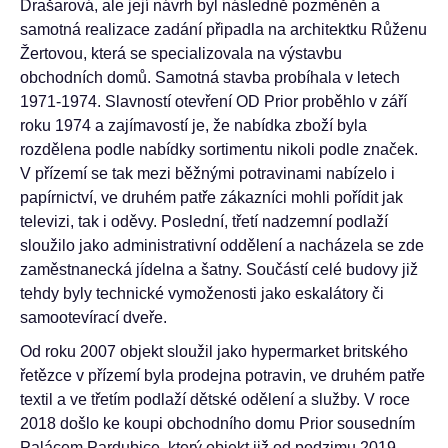
Drašarová, ale její návrh byl následně pozměněn a
samotná realizace zadání připadla na architektku Růženu
Žertovou, která se specializovala na výstavbu
obchodních domů. Samotná stavba probíhala v letech
1971-1974. Slavností otevření OD Prior proběhlo v září
roku 1974 a zajímavostí je, že nabídka zboží byla
rozdělena podle nabídky sortimentu nikoli podle značek.
V přízemí se tak mezi běžnými potravinami nabízelo i
papírnictví, ve druhém patře zákazníci mohli pořídit jak
televizi, tak i oděvy. Poslední, třetí nadzemní podlaží
sloužilo jako administrativní oddělení a nacházela se zde
zaměstnanecká jídelna a šatny. Součástí celé budovy již
tehdy byly technické vymoženosti jako eskalátory či
samootevírací dveře.
Od roku 2007 objekt sloužil jako hypermarket britského
řetězce v přízemí byla prodejna potravin, ve druhém patře
textil a ve třetím podlaží dětské odělení a služby. V roce
2018 došlo ke koupi obchodního domu Prior sousedním
Palácem Pardubice, který objekt již od podzimu 2019