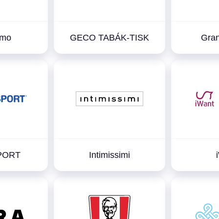
imo
GECO TABÁK-TISK
Gran
PORT
Intimissimi