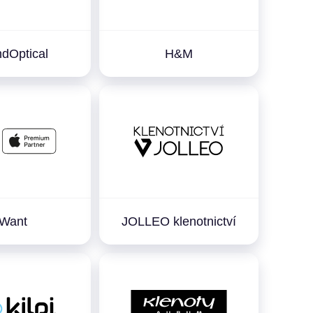
dOptical
H&M
iWant
JOLLEO klenotnictví