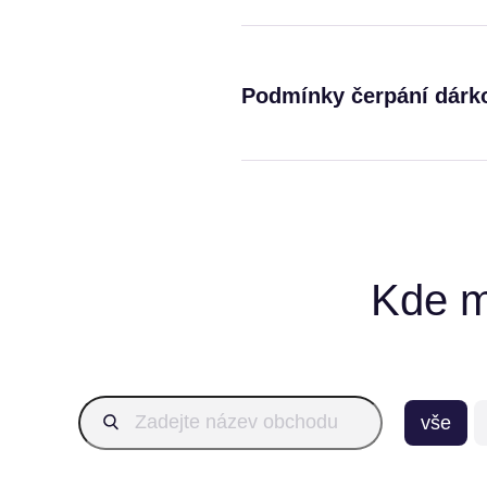
Podmínky čerpání dárk
Kde m
vše