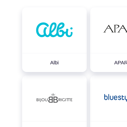
Albi
APA