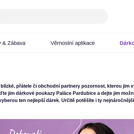
y & Zábava
Věrnostní aplikace
Dárk
 blízké, přátele či obchodní partnery pozornost, kterou jim 
iďte jim dárkové poukazy Paláce Pardubice a dejte jim možno
vyberou ten nejlepší dárek. Určitě potěšíte i ty nejnáročnější