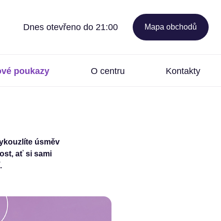
Dnes otevřeno do 21:00
Mapa obchodů
ové poukazy
O centru
Kontakty
vykouzlíte úsměv
st, ať si sami
.