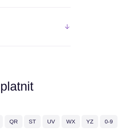
latnit
QR
ST
UV
WX
YZ
0-9