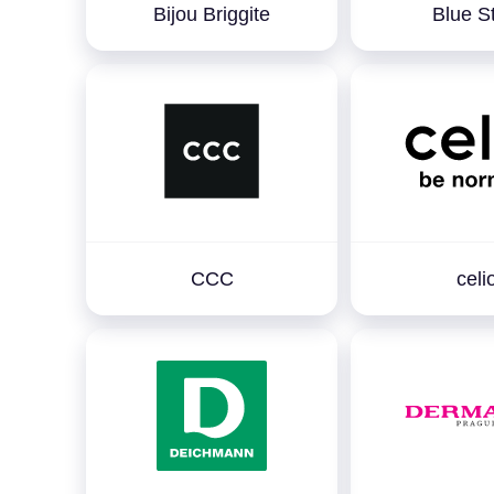
Bijou Briggite
Blue S
CCC
celi