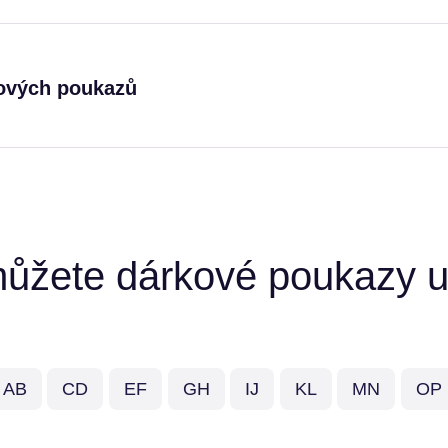
ových poukazů
ůžete dárkové poukazy up
AB
CD
EF
GH
IJ
KL
MN
OP