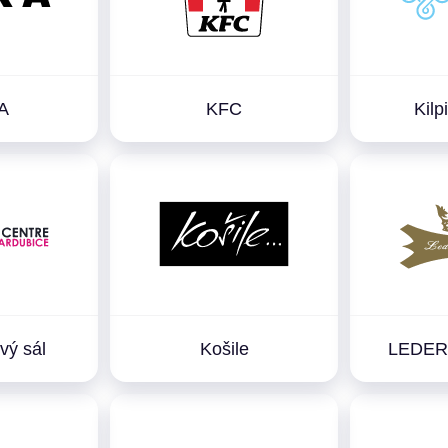
A
KFC
Kil
vý sál
Košile
LEDER