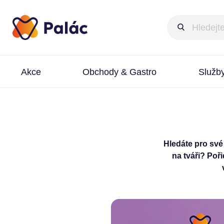
Akce
Obchody & Gastro
Služb
Hledáte pro své
na tváři? Poř