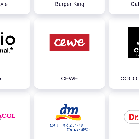
tyle
Burger King
Caf
o
CEWE
COCO 