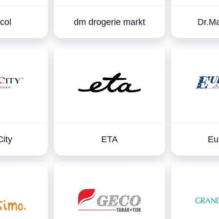
col
dm drogerie markt
Dr.Ma
City
ETA
Eu